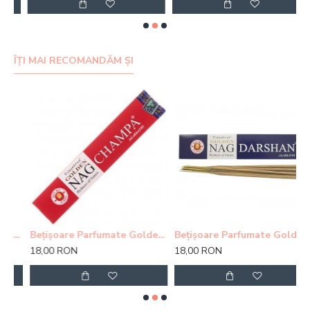
ÎȚI MAI RECOMANDĂM ȘI
fumate Golden Buddha
Bețișoare Parfumate Golden Nag Champa Agarbatti
Bețișoare Parfumate Golden Nag Himalaya
18,00 RON
18,00 RON
1