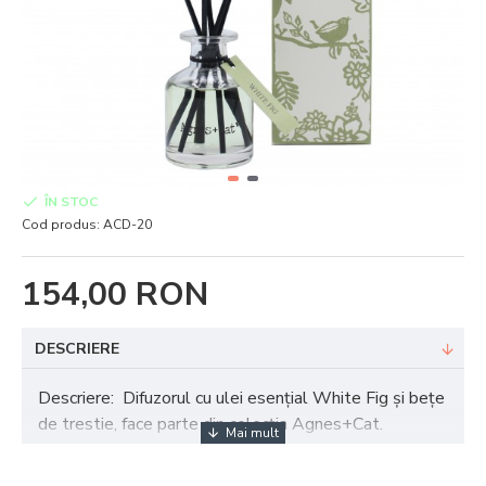
ÎN STOC
Cod produs:
ACD-20
154,00 RON
DESCRIERE
Descriere: Difuzorul cu ulei esențial White Fig și bețe
de trestie, face parte din colecția Agnes+Cat.
Un parfum fructat dat de uleiul esențial de smochine