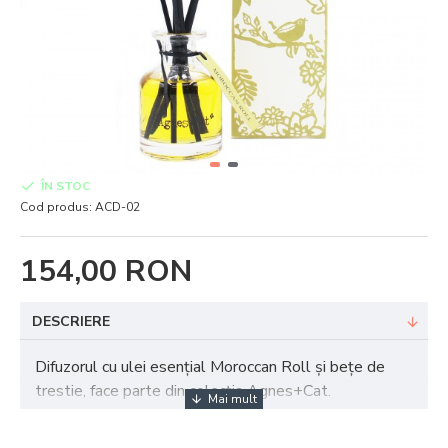
ÎN STOC
Cod produs:
ACD-02
154,00 RON
DESCRIERE
Difuzorul cu ulei esențial Moroccan Roll și bețe de
trestie, face parte din colecția Agnes+Cat.
Un parfum încântător dat de combinația de uleiuri