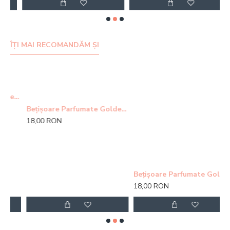
ÎȚI MAI RECOMANDĂM ȘI
Parfumate Golden Buddha
Bețișoare Parfumate Golden Nag Himalaya
18,00 RON
Bețișoare Parfumate Golden Nag Champa Agarbatti
18,00 RON
1