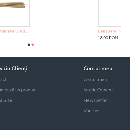
iciu Clienți
Contul meu
act
Contul meu
rnează un produs
Istoric Comenzi
a Site
Newsletter
Voucher