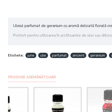
Uleiul parfumat de geranium cu aromă delicată florală cree
Potrivit pentru utilizarea în arzătoarele de ulei sau difuzo
Mod de utilizare: adăugați 2-3 picături de ulei parfumat 
Cantitate: 10 ml
Etichete:
june
ulei
parfumat
ancient
geranium
Nu recomandăm aplicarea uleiului pe piele sau utilizarea 
PRODUSE ASEMĂNĂTOARE