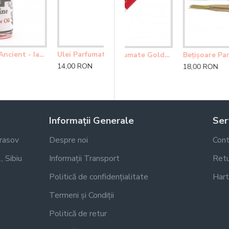
e Golden Buddha
Bețișoare Parfumate Golden Nag Champa Agarbatti
Bețișoare Parfumate Golden Nag Himalaya
18,00 RON
18,00 RON
Informații Generale
Serv
Brasov
Despre noi
Cont
, Sibiu
Informații Transport
Retu
Politică de confidențialitate
Hart
Termeni și Condiții
Politică de retur