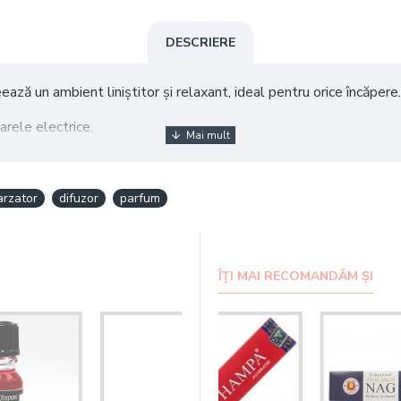
DESCRIERE
ază un ambient liniștitor și relaxant, ideal pentru orice încăpere.
arele electrice.
la 10 ml de apă.
arzator
difuzor
parfum
internă.
ÎȚI MAI RECOMANDĂM ȘI
Ulei Parfumat Ancient - Flori de Portocal
14,00 RON