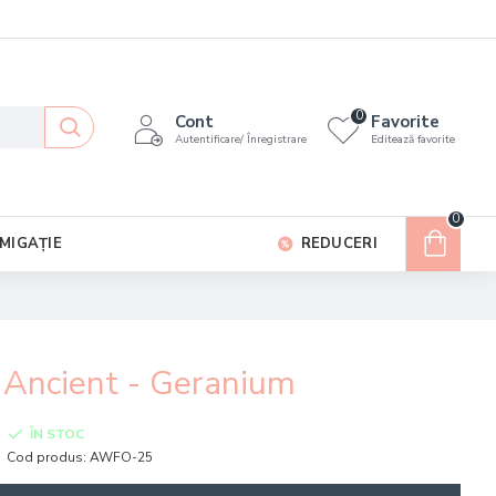
0
Cont
Favorite
Autentificare/ Înregistrare
Editează favorite
0
MIGAȚIE
REDUCERI
 Ancient - Geranium
ÎN STOC
Cod produs:
AWFO-25