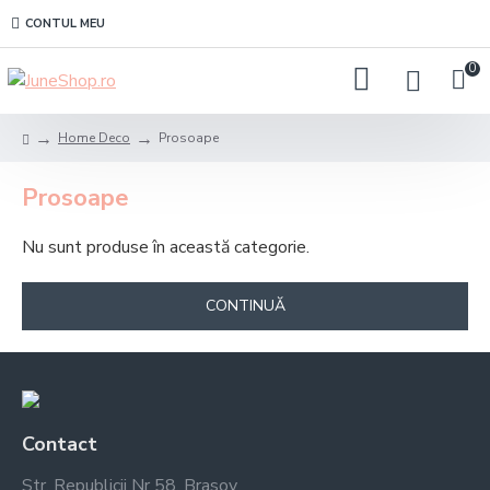
CONTUL MEU
0
Home Deco
Prosoape
Prosoape
Nu sunt produse în această categorie.
CONTINUĂ
Contact
Str. Republicii Nr 58, Brasov