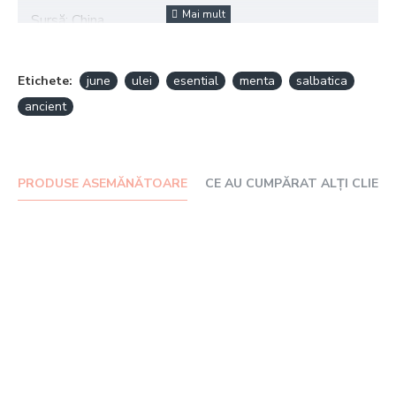
Sursă: China
Metoda de extracție: Distilarea cu abur
Etichete:
june
ulei
esential
menta
salbatica
10 ml
ancient
Uleiul esențial de mentă sălbatică este energizant și
înălțător.
PRODUSE ASEMĂNĂTOARE
CE AU CUMPĂRAT ALȚI CLIENȚ