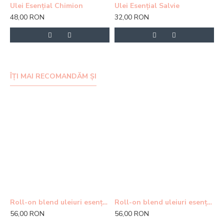
Ulei Esențial Chimion
Ulei Esențial Salvie
U
48,00 RON
32,00 RON
2
ÎȚI MAI RECOMANDĂM ȘI
Roll-on blend uleiuri esențiale - Cheer Up
Roll-on blend uleiuri esențiale - Fall Asleep
56,00 RON
56,00 RON
5