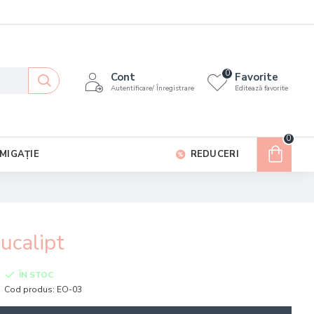
0
Cont
Favorite
Autentificare/ Înregistrare
Editează favorite
0
MIGAȚIE
REDUCERI
Eucalipt
ÎN STOC
Cod produs:
EO-03