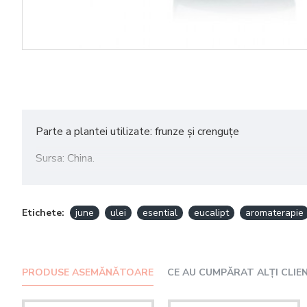
Parte a plantei utilizate: frunze și crenguțe
Sursa: China.
Metoda de extracție: Distilarea cu abur.
Etichete:
june
ulei
esential
eucalipt
aromaterapie
Se spune că uleiul esențial de eucalipt este antibacterian
În aromaterapie eucaliptul oferă energie și stimulează.
PRODUSE ASEMĂNĂTOARE
CE AU CUMPĂRAT ALȚI CLIEN