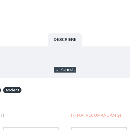
DESCRIERE
ancient
, dezinfectant și analgezic.
ȚI
ÎȚI MAI RECOMANDĂM ȘI