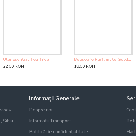
Ulei Esențial Tea Tree
Ulei Esențial Neroli Diluție
U
Bețișoare Parfumate Golden Nag Meditation Agarbatti
22,00 RON
34,00 RON
2
18,00 RON
Informații Generale
Serv
Brasov
Despre noi
Cont
, Sibiu
Informații Transport
Retu
Politică de confidențialitate
Hart