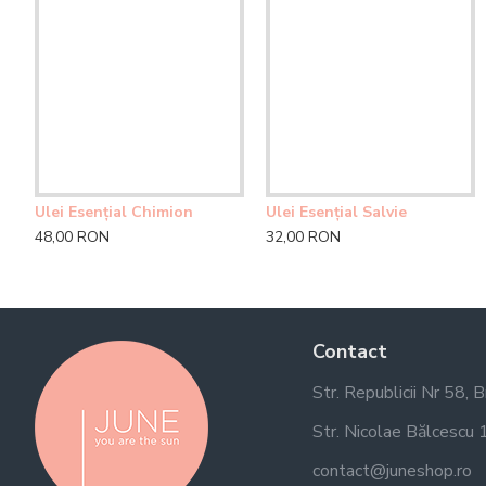
Ulei Esențial Chimion
Ulei Esențial Salvie
48,00 RON
32,00 RON
Contact
Str. Republicii Nr 58, 
Str. Nicolae Bălcescu 1
contact@juneshop.ro