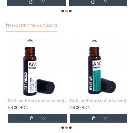
ÎȚI MAI RECOMANDĂM ȘI
Roll-on blend uleiuri esențiale - Fall Asleep
Roll-on blend uleiuri esențiale - Just Focus
Roll-on blend uleiuri esențiale - Wake Up
56,00 RON
56,00 RON
3