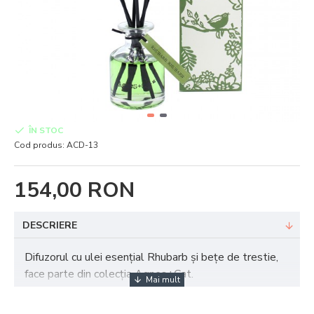
ÎN STOC
Cod produs:
ACD-13
154,00 RON
DESCRIERE
Difuzorul cu ulei esențial Rhubarb și bețe de trestie,
face parte din colecția Agnes+Cat.
Un parfum fructat dat de combinația de uleiuri