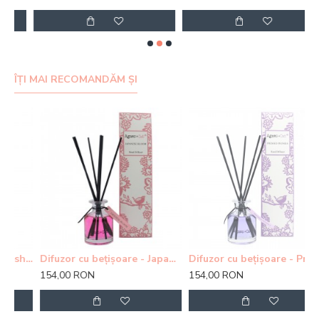
ÎȚI MAI RECOMANDĂM ȘI
Difuzor cu bețișoare - Fresh Citrus
Difuzor cu bețișoare - Japanese Bloom
Difuzor cu bețișoare - Pressed Peonie
154,00 RON
154,00 RON
1