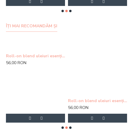
ÎȚI MAI RECOMANDĂM ȘI
Roll-on blend uleiuri esențiale - Fall Asleep
Roll-on blend uleiuri esențiale - Just Focus
Roll-on blend uleiuri esențiale - Wake Up
56,00 RON
56,00 RON
3