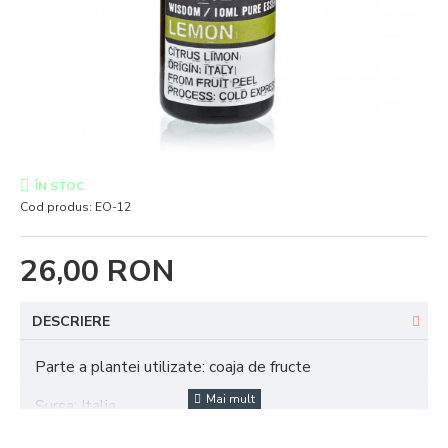
ÎN STOC
Cod produs:
EO-12
26,00 RON
DESCRIERE
Parte a plantei utilizate: coaja de fructe
Sursa: Italia.
Metoda de extracție: presat la rece