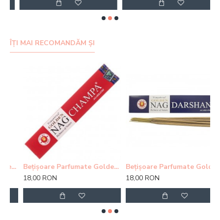
ÎȚI MAI RECOMANDĂM ȘI
fumate Golden Buddha
Bețișoare Parfumate Golden Nag Champa Agarbatti
Bețișoare Parfumate Golden Nag Himalaya
18,00 RON
18,00 RON
1