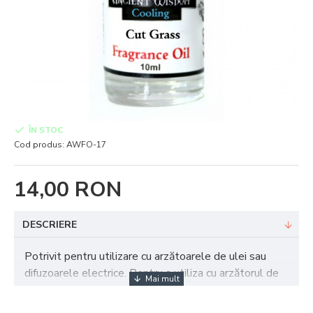
ÎN STOC
Cod produs:
AWFO-17
14,00 RON
DESCRIERE
Potrivit pentru utilizare cu arzătoarele de ulei sau
difuzoarele electrice. Pentru a utiliza cu arzătorul de
ulei, adăugați 2-3 picături de ulei parfumat la 10 ml de
apă.