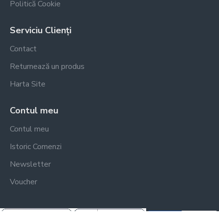
Politică Cookie
Serviciu Clienți
Contact
Returnează un produs
Harta Site
Contul meu
Contul meu
Istoric Comenzi
Newsletter
Voucher