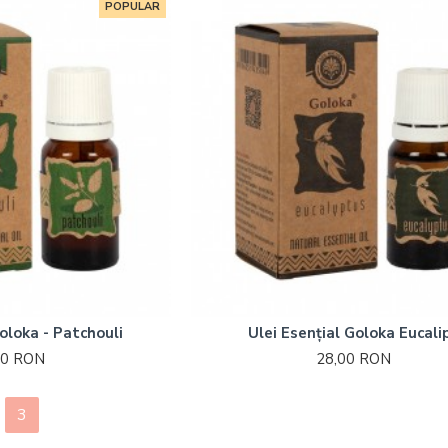
POPULAR
Goloka - Patchouli
Ulei Esențial Goloka Eucali
00 RON
28,00 RON
3