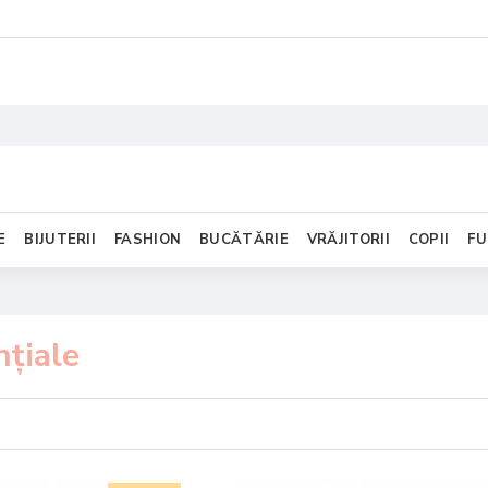
E
BIJUTERII
FASHION
BUCĂTĂRIE
VRĂJITORII
COPII
FU
nțiale