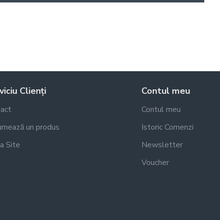
iciu Clienți
Contul meu
act
Contul meu
rnează un produs
Istoric Comenzi
a Site
Newsletter
Voucher