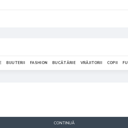
E
BIJUTERII
FASHION
BUCĂTĂRIE
VRĂJITORII
COPII
FU
CONTINUĂ