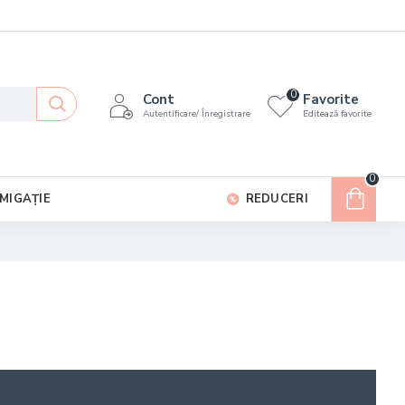
0
Cont
Favorite
Autentificare/ Înregistrare
Editează favorite
0
MIGAȚIE
REDUCERI