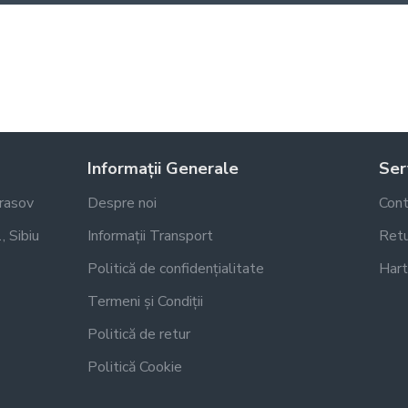
Informații Generale
Serv
Brasov
Despre noi
Cont
, Sibiu
Informații Transport
Retu
Politică de confidențialitate
Hart
Termeni și Condiții
Politică de retur
Politică Cookie