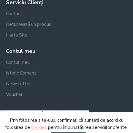
Serviciu Clienți
Contact
Returnează un produs
Harta Site
Contul meu
Contul meu
Istoric Comenzi
Newsletter
Voucher
Prin folosirea site-ului, confirmați că sunteți de acord cu
folosirea de
cookies
pentru îmbunătățirea serviciilor oferite.
FILTREAZA PRODUSE