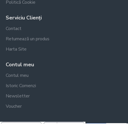
Politică Cookie
Serviciu Clienți
Contact
Returnează un produs
Harta Site
Contul meu
Contul meu
Istoric Comenzi
Newsletter
Voucher