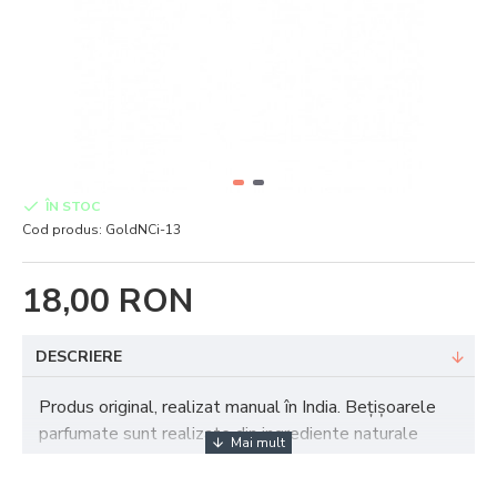
ÎN STOC
Cod produs:
GoldNCi-13
18,00 RON
DESCRIERE
Produs original, realizat manual în India. Bețișoarele
parfumate sunt realizate din ingrediente naturale
precum uleiuri, lemn, rădăcini sau ierburi aromatice.